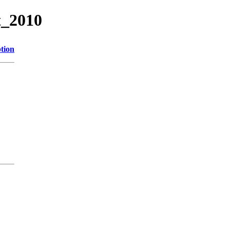
t_2010
tion