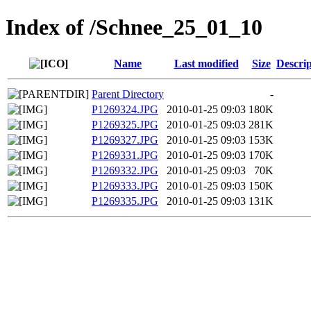
Index of /Schnee_25_01_10
Name
Last modified
Size
Descrip
Parent Directory
-
P1269324.JPG
2010-01-25 09:03
180K
P1269325.JPG
2010-01-25 09:03
281K
P1269327.JPG
2010-01-25 09:03
153K
P1269331.JPG
2010-01-25 09:03
170K
P1269332.JPG
2010-01-25 09:03
70K
P1269333.JPG
2010-01-25 09:03
150K
P1269335.JPG
2010-01-25 09:03
131K